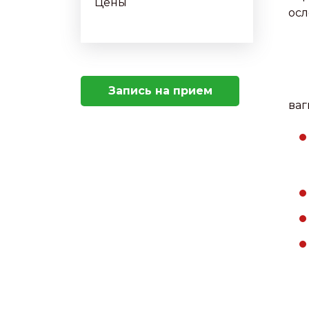
Цены
осл
Запись на прием
ваг