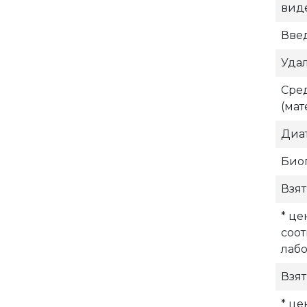
вид
Вве
Удал
Сред
(мат
Диат
Биоп
Взят
* це
соо
лаб
Взят
* це