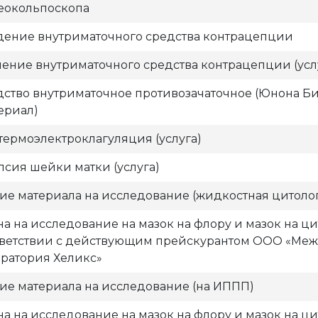
еокольпоскопа
дение внутриматочного средства контрацепции
ение внутриматочного средства контрацепции (усл
ство внутриматочное противозачаточное (Юнона Био
ериал)
ермоэлектроклагуляция (услуга)
сия шейки матки (услуга)
ие материала на исследование (жидкостная цитоло
на на исследование на мазок на флору и мазок на ц
тветствии с действующим прейскурантом ООО «Ме
оратория Хеликс»
ие материала на исследование (на ИППП)
на на исследование на мазок на флору и мазок на ц