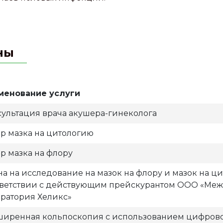
ны
менование услуги
сультация врача акушера-гинеколога
р мазка на цитологию
р мазка на флору
на на исследование на мазок на флору и мазок на ц
тветствии с действующим прейскурантом ООО «Ме
оратория Хеликс»
ширенная кольпоскопия с использованием цифров