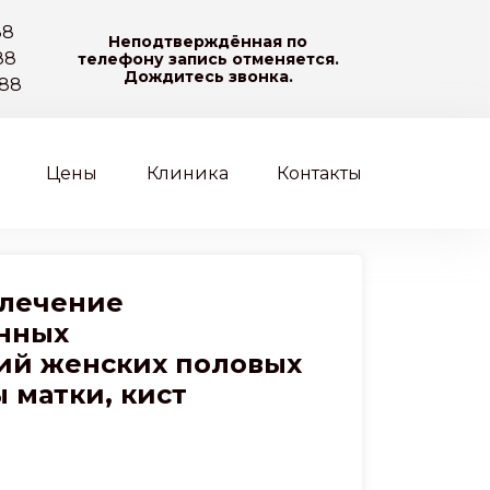
22-88
 22 88
Запись на прием
-22-88
Цены
Клиника
Контакты
 лечение
нных
ий женских половых
 матки, кист