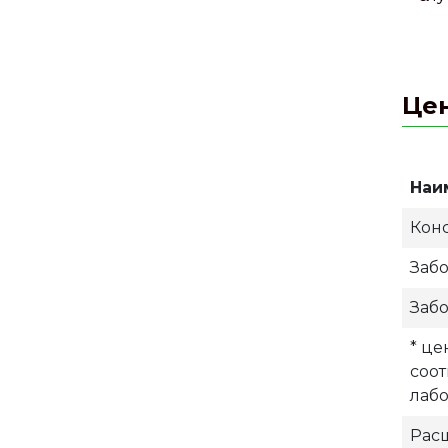
Це
Наи
Кон
Забо
Забо
* це
соо
лаб
Рас