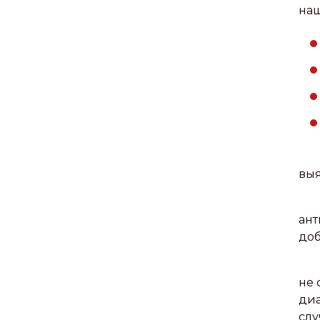
на
выя
ант
доб
не 
диа
слу