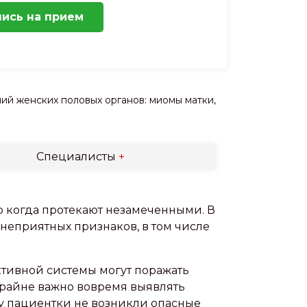
пись на прием
й женских половых органов: миомы матки,
Специалисты
+
 когда протекают незамеченными. В
неприятных признаков, в том числе
тивной системы могут поражать
 крайне важно вовремя выявлять
 у пациентки не возникли опасные