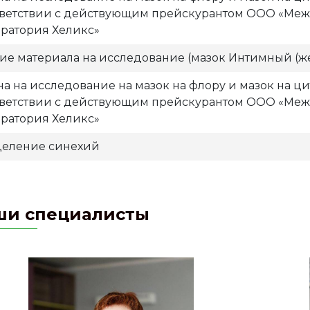
тветствии с действующим прейскурантом ООО «Ме
оратория Хеликс»
тие материала на исследование (мазок Интимный (ж
на на исследование на мазок на флору и мазок на ц
тветствии с действующим прейскурантом ООО «Ме
оратория Хеликс»
деление синехий
ши специалисты