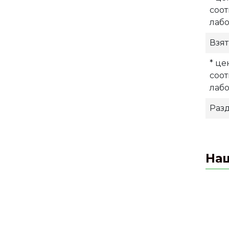
соо
лаб
Взя
* це
соо
лаб
Раз
На