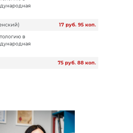
ждународная
енский)
17 руб. 95 коп.
итологию в
ждународная
75 руб. 88 коп.