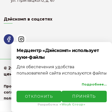
ул. Притыцкого, д. 67
Дэйскомп в соцсетях
Медцентр «Дэйскомп» использует
куки-файлы
Для обеспечения удобства
© 2022 - 2026 «Дэйскомп» медицинский
пользователей сайта используются файлы
центр
cookie. Мы обрабатываем их для анализа
Подробнее...
посещаемости и предоставления
Продолжая использовать наш сайт, вы даете
персонализированного контента.
согласие на обработку файлов Cookies и других
ПРИНЯТЬ
ОТКЛОНИТЬ
Вы можете принять все файлы cookie,
пользовательских данных, в соответствии с
Политикой конфиденциальности.
отклонить необязательные или
Разработка:
«Woyk Group»
Запись на прием
Разработка и продвижение сайта -
«Woyk
самостоятельно настроить категории